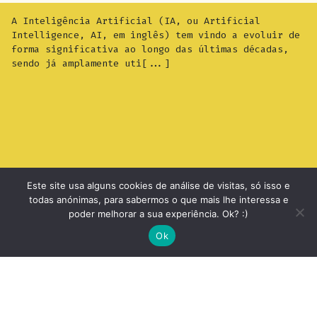
A Inteligência Artificial (IA, ou Artificial
Intelligence, AI, em inglês) tem vindo a evoluir de
forma significativa ao longo das últimas décadas,
sendo já amplamente uti[...]
Este site usa alguns cookies de análise de visitas, só isso e
todas anónimas, para sabermos o que mais lhe interessa e
poder melhorar a sua experiência. Ok? :)
arch
Ok