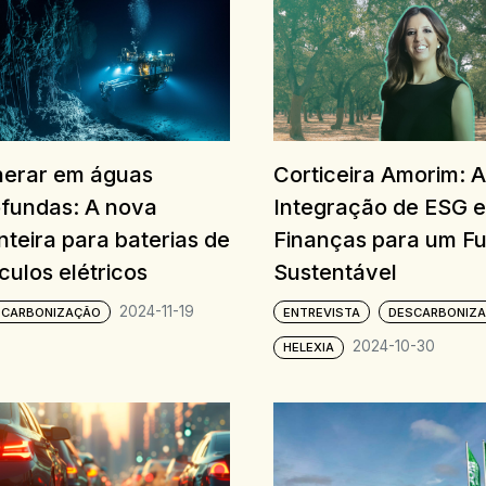
nerar em águas
Corticeira Amorim: A
ofundas: A nova
Integração de ESG e
nteira para baterias de
Finanças para um Fu
culos elétricos
Sustentável
2024-11-19
SCARBONIZAÇÃO
ENTREVISTA
DESCARBONIZ
2024-10-30
HELEXIA