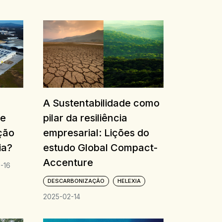
A Sustentabilidade como
ue
pilar da resiliência
ção
empresarial: Lições do
ia?
estudo Global Compact-
Accenture
-16
DESCARBONIZAÇÃO
HELEXIA
2025-02-14