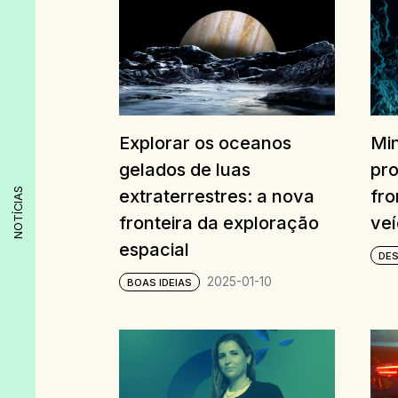
Explorar os oceanos
Mi
gelados de luas
pr
NOTÍCIAS
extraterrestres: a nova
fro
fronteira da exploração
veí
espacial
DE
2025-01-10
BOAS IDEIAS