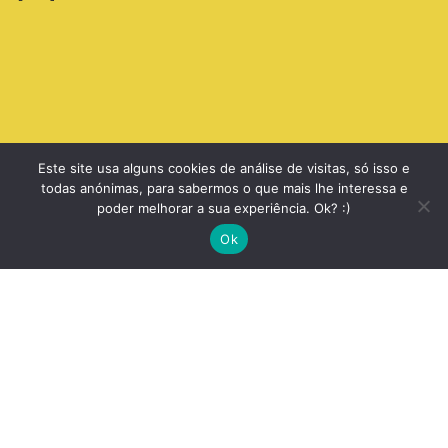
Este site usa alguns cookies de análise de visitas, só isso e
todas anónimas, para sabermos o que mais lhe interessa e
poder melhorar a sua experiência. Ok? :)
arch
Ok