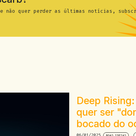
e não quer perder as últimas notícias, subsc
Deep Rising
quer ser "do
bocado do o
06/01/2025
BOAS IDEIAS