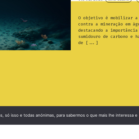
O objetivo é mobilizar a
contra a mineração em ág
destacando a importância
sumidouro de carbono e h
de [...]
tas, só isso e todas anónimas, para sabermos o que mais lhe interessa e