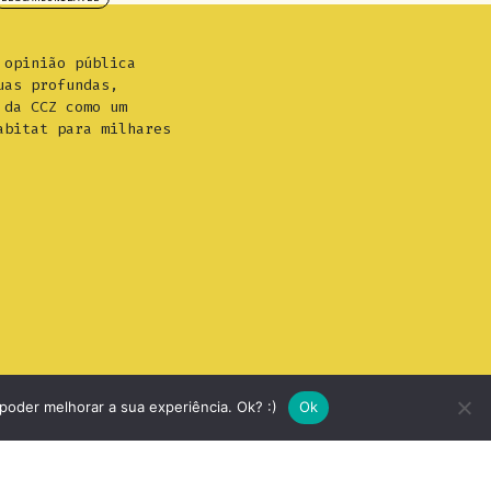
 opinião pública
uas profundas,
 da CCZ como um
abitat para milhares
 poder melhorar a sua experiência. Ok? :)
Ok