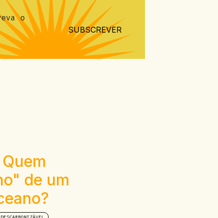
reva o
SUBSCREVER
: Quem
no" de um
ceano?
DESCARBONIZÁVEL