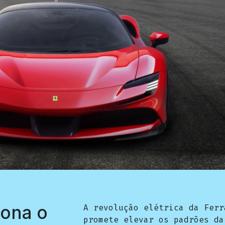
iona o
A revolução elétrica da Ferr
promete elevar os padrões da