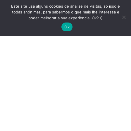
Este site usa alguns cookies de análise de visitas, só isso e
todas anónimas, para sabermos o que mais lhe interessa e
poder melhorar a sua experiência. Ok? :)
arch
Ok